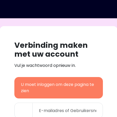
Verbinding maken
met uw account
Vul je wachtwoord opnieuw in.
U moet inloggen om deze pagina te
zien