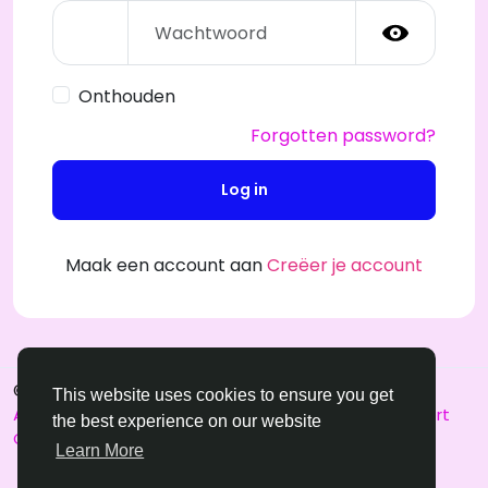
Onthouden
Forgotten password?
Log in
Maak een account aan
Creëer je account
© 2026 SensualSPL
Dutch
This website uses cookies to ensure you get
About
Voorwaarden
Privacy
Contact Us
Support
the best experience on our website
Center
Learn More